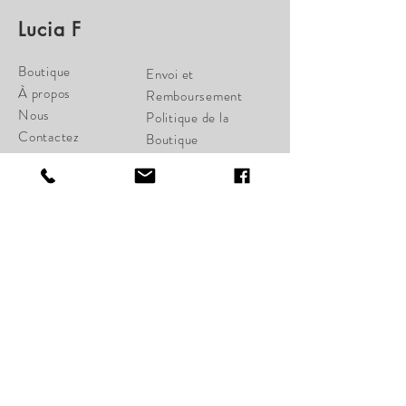
Lucia F
Boutique
Envoi et
À propos
Remboursement
Nous
Politique de la
Contactez
Boutique
Paiements
cherylcampbell28@gmail.c
om
34 St-Joseph Ouest
Québec, Qc G1K 1W6
Lundi Fermé
Mardi Fermé
Mercredi 11:00-17:00
Jeudi 11:00-18:00
Vendredi 11:00-18:00