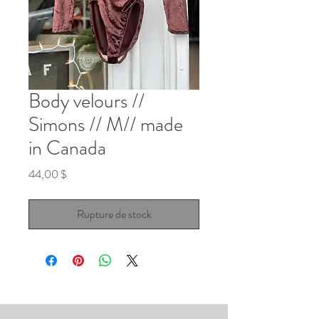
Body velours //
Simons // M// made
in Canada
Prix
44,00 $
Rupture de stock