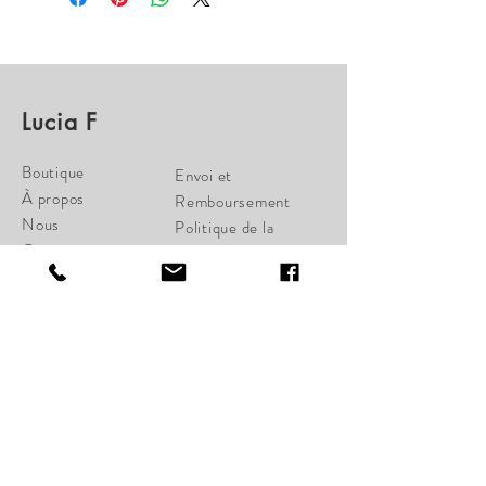
Lucia F
Boutique
Envoi et
À propos
Remboursement
Nous
Politique de la
Contactez
Boutique
Paiements
cherylcampbell28@gmail.c
om
34 St-Joseph Ouest
Québec, Qc G1K 1W6
Lundi Fermé
Mardi Fermé