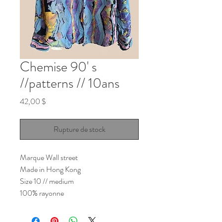
Chemise 90' s
//patterns // 10ans
Prix
42,00 $
Rupture de stock
Marque Wall street
Made in Hong Kong
Size 10 // medium
100% rayonne