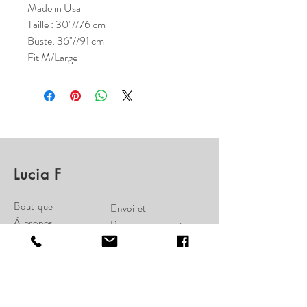
Made in Usa
Taille : 30"//76 cm
Buste: 36"//91 cm
Fit M/Large
Lucia F
Boutique
Envoi et
À propos
Remboursement
Nous
Politique de la
Contactez
Boutique
Paiements
cherylcampbell28@gmail.c