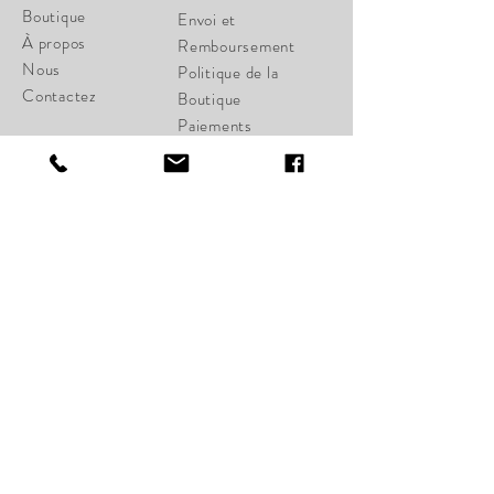
Boutique
Envoi et
À propos
Remboursement
Nous
Politique de la
Contactez
Boutique
Paiements
cherylcampbell28@gmail.c
om
34 St-Joseph Ouest
Québec, Qc G1K 1W6
Lundi Fermé
Mardi Fermé
Mercredi 11:00-17:00
Jeudi 11:00-18:00
Vendredi 11:00-18:00
Samedi 11:00-17:00
Dimanche: Fermé