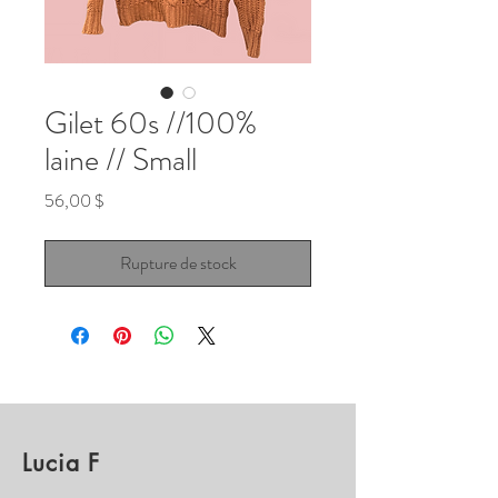
Gilet 60s //100%
laine // Small
Prix
56,00 $
Rupture de stock
Lucia F