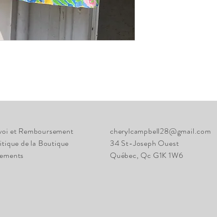
voi et Remboursement
cherylcampbell28@gmail.com
itique de la Boutique
34 St-Joseph Ouest
iements
Québec, Qc G1K 1W6