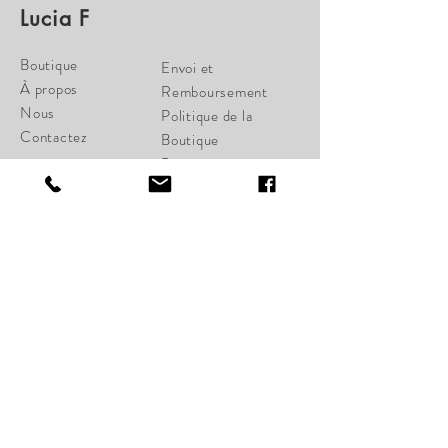
Lucia F
Boutique
Envoi et
À propos
Remboursement
Nous
Politique de la
Contactez
Boutique
Paiements
cherylcampbell28@gmail.c
om
34 St-Joseph Ouest
Québec, Qc G1K 1W6
Lundi Fermé
Mardi Fermé
Mercredi 11:00-17:00
Jeudi 11:00-18:00
Vendredi 11:00-18:00