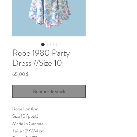
Robe 1980 Party
Dress //Size 10
Prix
65,00 $
Rupture de stock
Robe LoriAnn
Size 10 (petit)
Made In Canada
Taille : 29''/74 cm