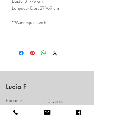
Buste: 31''/79 cm
Longueur Dos: 27''/69 cm
**Mannequin size 8
Lucia F
Boutique
Envoi et
À propos
Remboursement
Nous
Politique de la
Contactez
Boutique
Paiements