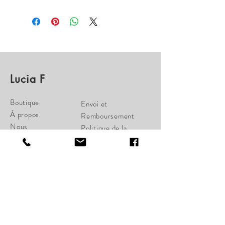
Lucia F
Boutique
Envoi et
À propos
Remboursement
Nous
Politique de la
Contactez
Boutique
Paiements
cherylcampbell28@gmail.c
om
34 St-Joseph Ouest
Québec, Qc G1K 1W6