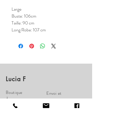
Large
Buste: 106cm
Taille: 90 cm
Long Robe: 107 cm
Lucia F
Boutique
Envoi et
À propos
Remboursement
Nous
Politique de la
Contactez
Boutique
Paiements