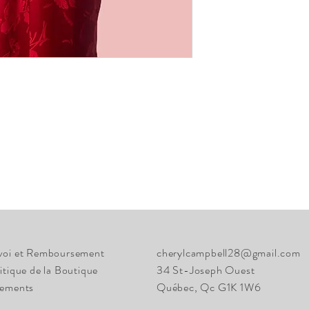
voi et Remboursement
cherylcampbell28@gmail.com
itique de la Boutique
34 St-Joseph Ouest
iements
Québec, Qc G1K 1W6