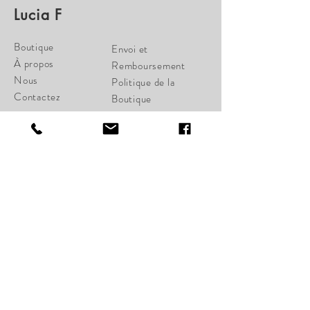
Lucia F
Boutique
Envoi et
À propos
Remboursement
Nous
Politique de la
Contactez
Boutique
Paiements
cherylcampbell28@gmail.c
om
34 St-Joseph Ouest
Québec, Qc G1K 1W6
Lundi Fermé
Mardi Fermé
Mercredi 11:00-17:00
Jeudi 11:00-18:00
Vendredi 11:00-18:00