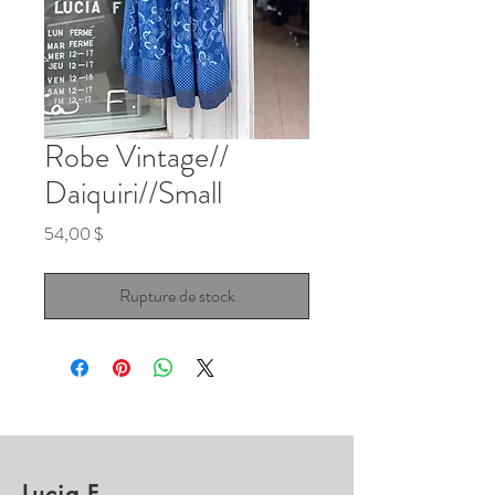
Robe Vintage//
Daiquiri//Small
Prix
54,00 $
Rupture de stock
Lucia F