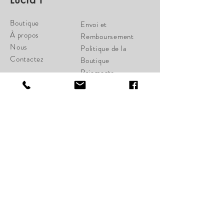
Boutique
Envoi et
À propos
Remboursement
Nous
Politique de la
Contactez
Boutique
Paiements
cherylcampbell28@gmail.c
om
34 St-Joseph Ouest
Québec, Qc G1K 1W6
Lundi Fermé
Mardi Fermé
Mercredi 11:00-17:00
Jeudi 11:00-18:00
Vendredi 11:00-18:00
Samedi 11:00-17:00