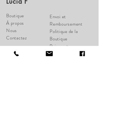
Lucia F
Boutique
Envoi et
À propos
Remboursement
Nous
Politique de la
Contactez
Boutique
Paiements
cherylcampbell28@gmail.c
om
34 St-Joseph Ouest
Québec, Qc G1K 1W6
Lundi Fermé
Mardi Fermé
Mercredi 11:00-17:00
Jeudi 11:00-18:00
Vendredi 11:00-18:00
Samedi 11:00-17:00