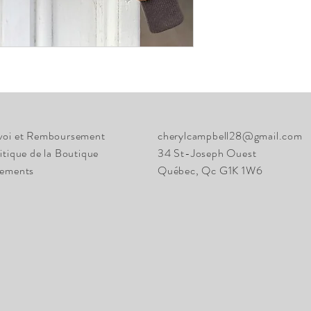
voi et Remboursement
cherylcampbell28@gmail.com
itique de la Boutique
34 St-Joseph Ouest
iements
Québec, Qc G1K 1W6