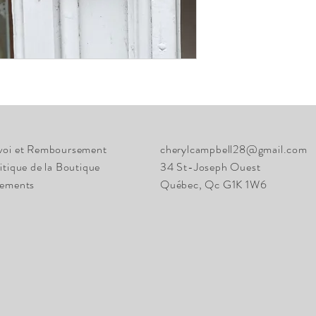
voi et Remboursement
cherylcampbell28@gmail.com
itique de la Boutique
34 St-Joseph Ouest
iements
Québec, Qc G1K 1W6